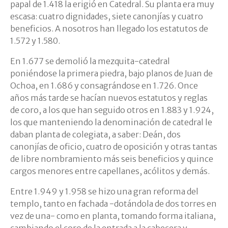
papal de 1.418 la erigió en Catedral. Su planta era muy
escasa: cuatro dignidades, siete canonjías y cuatro
beneficios. A nosotros han llegado los estatutos de
1.572 y 1.580.
En 1.677 se demolió la mezquita-catedral
poniéndose la primera piedra, bajo planos de Juan de
Ochoa, en 1.686 y consagrándose en 1.726. Once
años más tarde se hacían nuevos estatutos y reglas
de coro, a los que han seguido otros en 1.883 y 1.924,
los que manteniendo la denominación de catedral le
daban planta de colegiata, a saber: Deán, dos
canonjías de oficio, cuatro de oposición y otras tantas
de libre nombramiento más seis beneficios y quince
cargos menores entre capellanes, acólitos y demás.
Entre 1.949 y 1.958 se hizo una gran reforma del
templo, tanto en fachada -dotándola de dos torres en
vez de una- como en planta, tomando forma italiana,
cambiando el coro de la entrada a la cabecera y